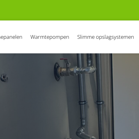
epanelen
Warmtepompen
Slimme opslagsystemen