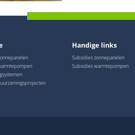
e
Handige links
 zonnepanelen
Subsidies zonnepanelen
n warmtepompen
Subsidies warmtepompen
agsystemen
rduurzamingsprojecten