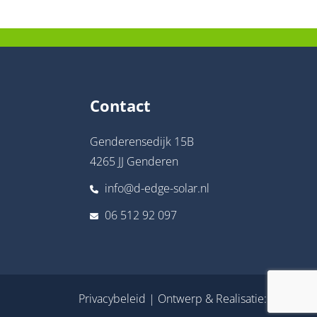
Contact
Genderensedijk 15B
4265 JJ Genderen
info@d-edge-solar.nl
06 512 92 097
Privacybeleid
| Ontwerp & Realisatie:
Youit.nl