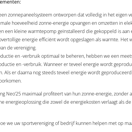
lementen:
n zonnepaneelsysteem ontworpen dat volledig in het eigen ver
ximale hoeveelheid zonne-energie opvangen en omzetten in elektr
 een kleine warmtepomp geïnstalleerd die gekoppeld is aan ee
 overtollige energie efficiënt wordt opgeslagen als warmte. He
an de vereniging.
uctie en -verbruik optimaal te beheren, hebben we een meetsy
ductie en -verbruik. Wanneer er teveel energie wordt geproduc
en. Als er daarna nog steeds teveel energie wordt geproducee
voorkomen.
ng Neo’25 maximaal profiteert van hun zonne-energie, zonder afh
ame energieoplossing die zowel de energiekosten verlaagt als d
oe we uw sportvereniging of bedrijf kunnen helpen met op ma