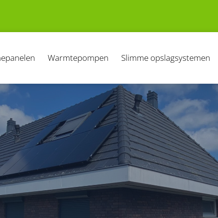
epanelen
Warmtepompen
Slimme opslagsystemen